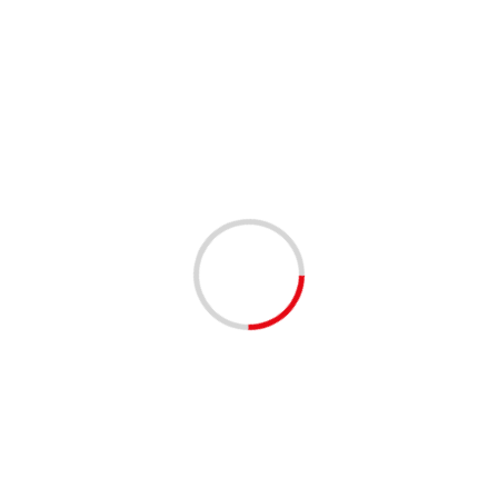
ачительным шагом к улучшению качества жизни матерей
ь в себя не только более плотный семейный график, но и
развитию и отдыху.
 способствовать увеличению рождаемости и улучшению
ие условий для матерей может повысить общий уровень
ве.
кращена рабочая неделя на час для женщин с двумя
н и закон. Это вызывает общественный резонанс и
а конференциях.
на уровне правительства и общественных организаций.
д заседаний, на которых будут подняты вопросы о