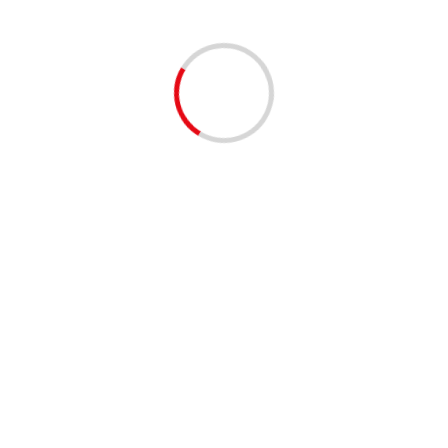
Связанные истории
1 минута чтение
БЕЗ РУБРИКИ
Обзор проекта Crypto Pump Signals for Binance
lilinasti
7 месяцев тому назад