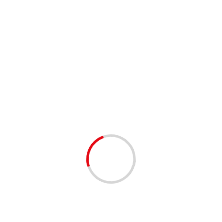
1 минута чтение
НОВОСТИ
Займ под залог ПТС онлайн на карту без визита
в офис
lilinasti
6 месяцев тому назад
1 минута чтение
НОВОСТИ