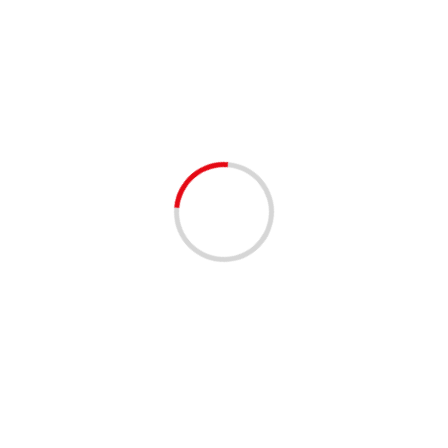
1 минута чтение
НОВОСТИ
Займы на два месяца онлайн на карту: что
нужно знать
lilinasti
6 месяцев тому назад