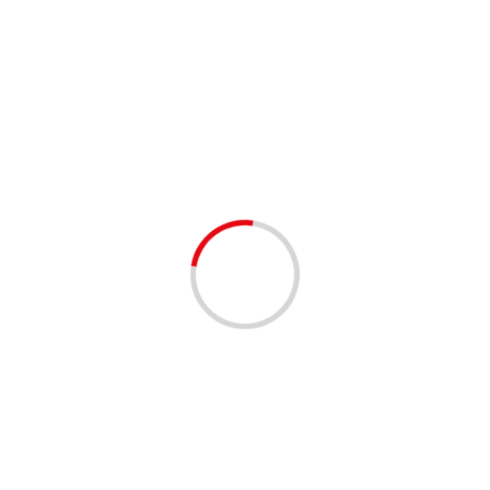
ожет оказать влияние на бизнес, особенно на малые и
ных выплат может вызвать необходимость пересмотра
 составит 35 тысяч рублей, что вдвое больше нынешнего
улучшение условий труда и жизни для большинства
озможен, необходимо учитывать и другие экономические
сти.
ении МРОТ, в обществе начались активные обсуждения.
шение, считая его необходимым шагом для борьбы с
н. В то же время, некоторые экономисты предостерегают
неса и экономики в целом.