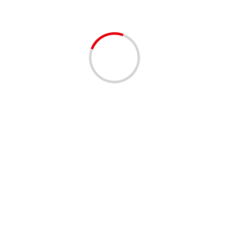
НОВОСТИ
Займы на два месяца онлайн на карту: что
нужно знать
lilinasti
6 месяцев тому назад
1 минута чтение
НОВОСТИ
Виза в Индию 2025: требования, оформление и
сроки
lilinasti
7 месяцев тому назад