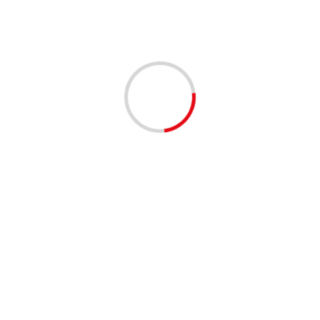
1 минута чтение
НОВОСТИ
Займ под залог ПТС онлайн на карту без визита
в офис
lilinasti
6 месяцев тому назад