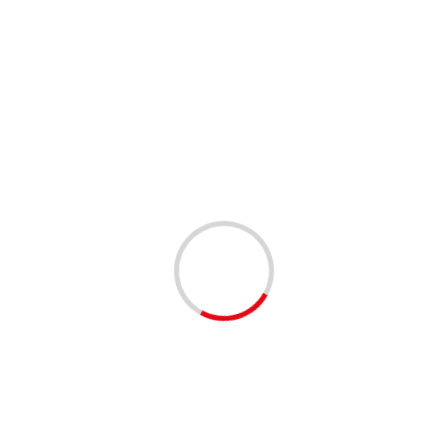
ций влияют на общую динамику цен и доверие инвесторов
 нестабильности
естабильности на финансовом рынке становится все
льно следить за событиями, связанными с «Киви Финанс»
временно принимать решения об их продаже или
кономических изменений также играет ключевую роль.
вной, в то время как планирование и анализ рисков могут
ебность в финансовой грамотности становится все более
ь свои активы.
тся диверсификация портфеля, что позволяет снизить
ладельцы облигаций могут рассмотреть возможность