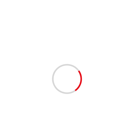
НОВОСТИ
Займ под залог ПТС онлайн на карту без визита
в офис
lilinasti
6 месяцев тому назад
1 минута чтение
НОВОСТИ
Займы на два месяца онлайн на карту: что
нужно знать
lilinasti
6 месяцев тому назад