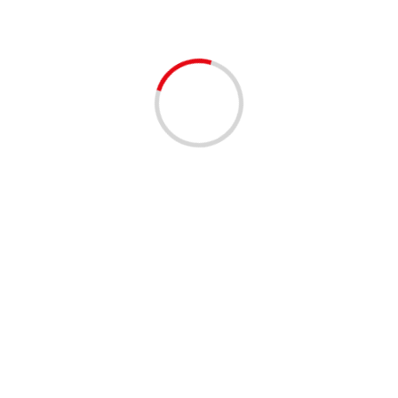
НОВОСТИ
Займы на два месяца онлайн на карту: что
нужно знать
lilinasti
6 месяцев тому назад
1 минута чтение
НОВОСТИ
Виза в Индию 2025: требования, оформление и
сроки
lilinasti
7 месяцев тому назад