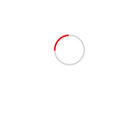
Виза в Индию 2025: требования, оформление и
сроки
lilinasti
7 месяцев тому назад
1 минута чтение
НОВОСТИ
Обзор CFD-брокеров 2026 года: полный
справочник
lilinasti
7 месяцев тому назад